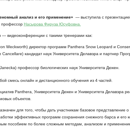
еномный анализ и его применение»
— выступила с презентацие
., профессор
Насырова Фируза Юсуфовна.
н — видеоконференции с такими тренерами как:
ron Weckworth) директор программ Panthera Snow Leopard и Conserv
Cancellare) кандидат наук Университета Делавэра и партнер Прог
. Janecka) профессор биологических наук Университета Дюкен.
ой смесь онлайн и дистанционного обучения из 4 частей.
циатив Panthera, Университета Дюкен и Университета Делавэра ре
рмовых объектов.
значен для того, чтобы дать участникам базовое представление о 
аботки эффективных программ сохранения снежного барса и его к
дным пособием по более сложным методам, анализом и применение