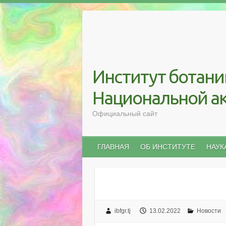
Skip
to
content
Институт ботани
Национальной а
Официальный сайт
ГЛАВНАЯ
ОБ ИНСТИТУТЕ
НАУК
ibfgr.tj
13.02.2022
Новости