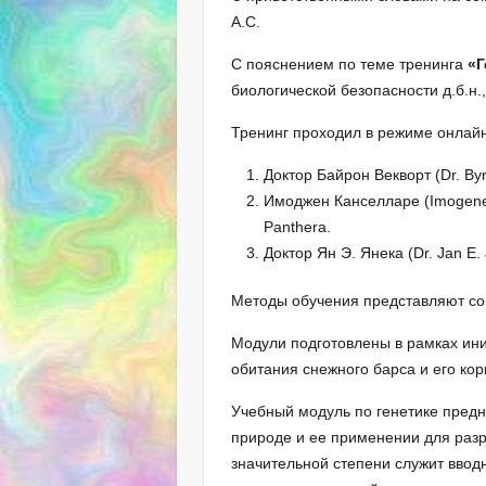
А.С.
С пояснением по теме тренинга
«Г
биологической безопасности д.б.н
Тренинг проходил в режиме онлай
Доктор Байрон Векворт (Dr. By
Имоджен Канселларе (Imogene 
Panthera.
Доктор Ян Э. Янека (Dr. Jan E
Методы обучения представляют соб
Модули подготовлены в рамках ини
обитания снежного барса и его ко
Учебный модуль по генетике предна
природе и ее применении для разр
значительной степени служит вво