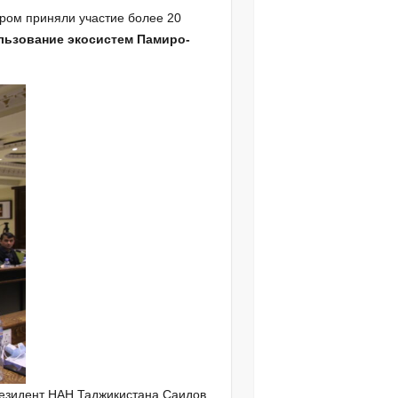
ором приняли участие более 20
льзование экосистем Памиро-
резидент НАН Таджикистана Саидов