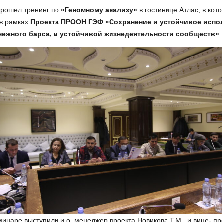
рошел тренинг по
«Геномному анализу»
в гостинице Атлас, в кот
 в рамках
Проекта ПРООН ГЭФ «Сохранение и устойчивое испо
нежного барса, и устойчивой жизнедеятельности сообществ»
.
инаре выступили и.о. менеджер проекта Новикова Т.М., и вице- п