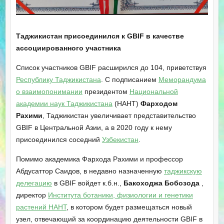
Таджикистан присоединился к GBIF в качестве
ассоциированного участника
Список участников GBIF расширился до 104, приветствуя
Республику Таджикистана
. С подписанием
Меморандума
о взаимопонимании
президентом
Национальной
академии наук Таджикистана
(НАНТ)
Фарходом
Рахими
, Таджикистан увеличивает представительство
GBIF в Центральной Азии, а в 2020 году к нему
присоединился соседний
Узбекистан
.
Помимо академика Фархода Рахими и профессор
Абдусаттор Саидов, в недавно назначенную
таджикскую
делегацию
в GBIF войдет к.б.н.,
Бакоходжа Бобозода
,
директор
Института ботаники, физиологии и генетики
растений НАНТ
, в котором будет размещаться новый
узел, отвечающий за координацию деятельности GBIF в