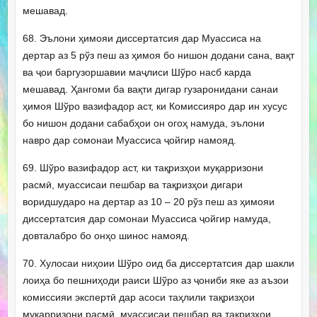
мешавад.
68. Эълони ҳимояи диссертатсия дар Муассиса на
дертар аз 5 рўз пеш аз ҳимоя бо нишон додани сана, вақт
ва ҷои баргузоршавии маҷлиси Шўро насб карда
мешавад. Ҳангоми ба вақти дигар гузаронидани санаи
ҳимоя Шўро вазифадор аст, ки Комиссияро дар ин хусус
бо нишон додани сабабҳои он огоҳ намуда, эълони
навро дар сомонаи Муассиса ҷойгир намояд.
69. Шўро вазифадор аст, ки тақризҳои муқарризони
расмӣ, муассисаи пешбар ва тақризҳои дигари
воридшударо на дертар аз 10 – 20 рўз пеш аз ҳимояи
диссертатсия дар сомонаи Муассиса ҷойгир намуда,
довталабро бо онҳо шинос намояд.
70. Хулосаи ниҳоии Шўро оид ба диссертатсия дар шакли
лоиҳа бо пешниҳоди раиси Шўро аз ҷониби яке аз аъзои
комиссияи экспертӣ дар асоси таҳлили тақризҳои
муқарризони расмӣ, муассисаи пешбар ва тақризҳои