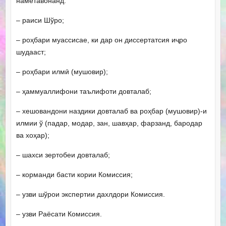
наметавонанд:
– раиси Шўро;
– роҳбари муассисае, ки дар он диссертатсия иҷро
шудааст;
– роҳбари илмӣ (мушовир);
– ҳаммуаллифони таълифоти довталаб;
– хешовандони наздики довталаб ва роҳбар (мушовир)-и
илмии ў (падар, модар, зан, шавҳар, фарзанд, бародар
ва хоҳар);
– шахси зертобеи довталаб;
– корманди басти кории Комиссия;
– узви шўрои экспертии дахлдори Комиссия.
– узви Раёсати Комиссия.