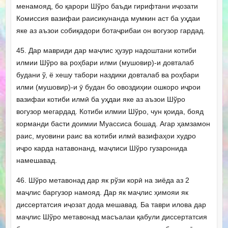
менамояд, бо қарори Шўро баъди гирифтани иҷозати
Комиссия вазифаи раисикунанда мумкин аст ба уҳдаи
яке аз аъзои собиқадори ботаҷрибаи он вогузор гардад.
45. Дар мавриди дар маҷлис ҳузур надоштани котиби
илмии Шўро ва роҳбари илми (мушовир)-и довталаб
будани ў, ё хешу табори наздики довталаб ва роҳбари
илми (мушовир)-и ӯ будан бо овоздиҳии ошкоро иҷрои
вазифаи котиби илмӣ ба уҳдаи яке аз аъзои Шўро
вогузор мегардад. Котиби илмии Шўро, чун қоида, бояд
корманди басти доимии Муассиса бошад. Агар ҳамзамон
раис, муовини раис ва котиби илмӣ вазифаҳои худро
иҷро карда натавонанд, маҷлиси Шўро гузаронида
намешавад.
46. Шўро метавонад дар як рўзи корӣ на зиёда аз 2
маҷлис баргузор намояд. Дар як маҷлис ҳимояи як
диссертатсия иҷозат дода мешавад. Ба таври илова дар
маҷлис Шўро метавонад масъалаи қабули диссертатсия