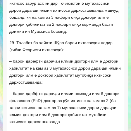
ихтисос зарур аст, ки дар Тоҷикистон 5 мутахассиси
дорои дараҷаи илмии ихтисоси дархостшаванда мавҷуд
бошанд, ки на кам аз 3 нафари онҳо доктори илм ё
доктори ҳабилитат ва 2 нафари онҳо корманди басти
доимии ин Муассиса бошанд.
29. Талабот ба ҳайати Шўро барои ихтисосҳои нодир
(тибқи Феҳристи ихтисосҳо):
– барои дарёфти дараҷаи илмии доктори илм ё доктори
ҳабилитат на кам аз 3 мутахассиси дорои дараҷаи илмии
доктори илм ё доктори ҳабилитат мутобиқи ихтисоси
дархостшаванда;
– барои дарёфти дараҷаи илмии номзади илм ё доктори
фаласафа (PhD)-доктор аз рўи ихтисос на кам аз 2 (ба
таври истисно на кам аз 1) мутахассиси дорои дараҷаи
илмии доктори илм ё доктори ҳабилитат мутобиқи
ихтисоси дархостшаванда.