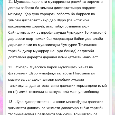
11. Муассиса хароҷоти муқарризони расмӣ ва хароҷоти
дигари вобаста ба ҳимояи диссертатсияро пардохт
мекунад. Ҳар гуна хароҷоти вобаста ба баррасӣ ва
ҳимояи диссертатсияҳо дар Шўро (ба истиснои
шаҳрвандони хориҷӣ, агар тибқи созишномаҳои
байналмилалии эътирофнамудаи Ҷумҳурии Тоҷикистон ё
дар асоси шартномаи баимзорасидаи байни довталаби
дараҷаи илмӣ ва муассисаҳои Ҷумҳурии Тоҷикистон
тартиби дигар муқаррар нашуда бошад) аз ҳисоби
довталаби дарёфти дараҷаи илмӣ қатъиян манъ аст.
12. Роҳбари Муассиса барои мутобиқати ҳайат ва
фаъолияти Шўро мувофиқи талаботи Низомномаи
мазкур ва санадҳои дигари меъёрии ҳуқуқии
танзимкунандаи аттестатсияи давлатии кормандони илмӣ
ва (ё) илмӣ-техникии тахассуси олӣ масъул мебошад.
13. Шўро диссертатсияи шахсони мансабдори давлатии
ҳокимияти давлатӣ ва хизмати давлатиро тибқи тартиби
тасдиқнамудаи Президенти Ҷумҳурии Тоҷикистон ба