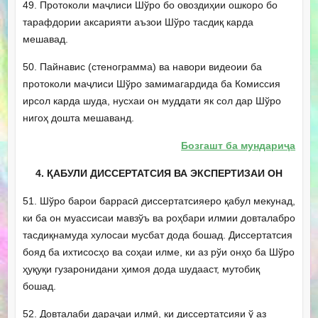
49. Протоколи маҷлиси Шўро бо овоздиҳии ошкоро бо
тарафдории аксарияти аъзои Шўро тасдиқ карда
мешавад.
50. Пайнавис (стенограмма) ва навори видеоии ба
протоколи маҷлиси Шўро замимагардида ба Комиссия
ирсол карда шуда, нусхаи он муддати як сол дар Шўро
нигоҳ дошта мешаванд.
Бозгашт ба мундариҷа
4. ҚАБУЛИ ДИССЕРТАТСИЯ ВА ЭКСПЕРТИЗАИ ОН
51. Шўро барои баррасӣ диссертатсияеро қабул мекунад,
ки ба он муассисаи мавзўъ ва роҳбари илмии довталабро
тасдиқнамуда хулосаи мусбат дода бошад. Диссертатсия
бояд ба ихтисосҳо ва соҳаи илме, ки аз рўи онҳо ба Шўро
ҳуқуқи гузаронидани ҳимоя дода шудааст, мутобиқ
бошад.
52. Довталаби дараҷаи илмӣ, ки диссертатсияи ў аз