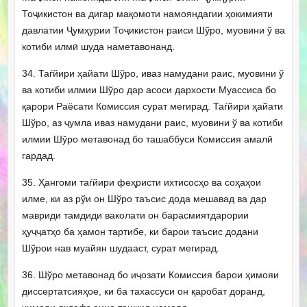
Тоҷикистон ва дигар мақомоти намояндагии ҳокимияти
давлатии Ҷумҳурии Тоҷикистон раиси Шўро, муовини ў ва
котиби илмӣ шуда наметавонанд.
34. Таѓйири ҳайати Шўро, иваз намудани раис, муовини ў
ва котиби илмии Шўро дар асоси дархости Муассиса бо
қарори Раёсати Комиссия сурат мегирад. Таѓйири ҳайати
Шўро, аз ҷумла иваз намудани раис, муовини ў ва котиби
илмии Шӯро метавонад бо ташаббуси Комиссия амалӣ
гардад.
35. Ҳангоми таѓйири феҳристи ихтисосҳо ва соҳаҳои
илме, ки аз рўи он Шўро таъсис дода мешавад ва дар
мавриди тамдиди ваколати он барасмиятдарории
ҳуҷҷатҳо ба ҳамон тартибе, ки барои таъсис додани
Шўрои нав муайян шудааст, сурат мегирад.
36. Шўро метавонад бо иҷозати Комиссия барои ҳимояи
диссертатсияҳое, ки ба тахассуси он қаробат доранд,