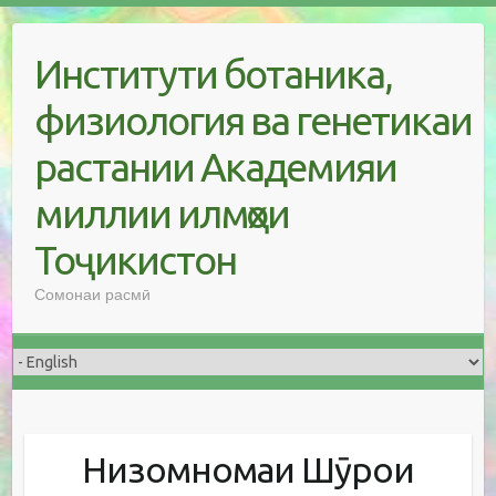
Skip
to
Институти ботаника,
content
физиология ва генетикаи
растании Академияи
миллии илмҳои
Тоҷикистон
Сомонаи расмӣ
Низомномаи Шӯрои