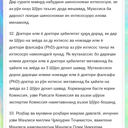
Дар сурати мавҷуд набудани шиносномаи ихтисосҳое, ки
аз рўи онҳо Шўро таъсис дода мешавад, Муассиса ба
дархост лоиҳаи шиносномаи ин ихтисосҳоро илова
менамояд.
32. Доктори илм ё доктори ҳабилитат ҳуқуқ дорад, ки дар
як Шўро на зиёда аз ду ихтисос ва номзади илм ё
доктори фалсафа (PhD)-доктор аз рўи ихтисос танҳо як
ихтисосро намояндагӣ кунад. Як мутахассис бо дараҷаи
илмии доктори илм ё доктори ҳабилитат метавонад ба
ҳайати на зиёда аз 3 Шўро дохил шавад. Мутахассиси
дорои дараҷаи илмии номзади илм ё доктори фалсафа
(PhD)-доктор аз рўи ихтисос метавонад ба ҳайати на
зиёда аз 1 Шўро дохил шавад. Кормандони басти кории
Комиссия, узви Раёсати Комиссия ва аъзои шўрои
экспертии Комиссия наметавонанд аъзои Шўро бошанд.
33. Роҳбар ва муовини роҳбари мақоми давлатӣ, инчунин
узви Маҷлиси миллии Ҷумҳурии Тоҷикистон, вакилони
Маҷлиси намояндагони Маҷлиси Олии Ҷумҳурии