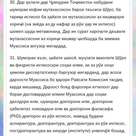
30. Дар ҳолати дар Ҷумҳурии Тоҷикистон набудани
шумораи кофии мутахассисон барои таъсиси Шўро, ба
тариқи истисно ба ҳайати он мутахассисон аз кишварҳои
хориҷӣ (на зиёда аз ду нафар аз рўи ҳар як ихтисос)
шомил шуда метавонанд. Дар ин сурат хароҷоти даъвати
мутахассисони аз хориҷи кишвар ҷалбшуда ба зиммаи
Муассиса вогузор мегардад.
31. Шумораи аъзо, ҳайати шахсӣ, муҳлати ваколати Шўро
ва феҳристи ихтисосҳои соҳаи илме, ки аз рўи онҳо
ҳимояи диссертатсияҳо баргузор мегарданд, дар асоси
дархости Муассиса бо қарори Раёсати Комиссия тасдиқ
карда мешавад. Дархост бояд фарогири иттилоот дар
бораи дастовардҳои илмии Муассиса дар соҳаи
дахлдори илм, шумораи докторони илм, докторони
ҳабилитат, номзадҳои илм ва докторони фаласафа
(PhD)-докторон аз рўи ихтисос, мавҷуд будани
аспирантура, докторантура, докторантура аз рўи ихтисос,
постдокторантура ва ниҳоди (институти) унвонҷўӣ бошад.