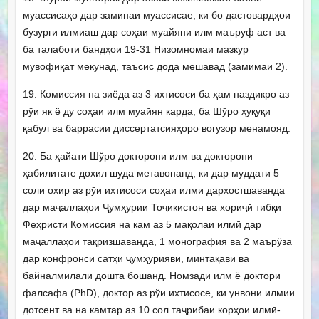
муассисаҳо дар заминаи муассисае, ки бо дастовардҳои
бузурги илмиаш дар соҳаи муайяни илм маъруф аст ва
ба талаботи бандҳои 19-31 Низомномаи мазкур
мувофиқат мекунад, таъсис дода мешавад (замимаи 2).
19. Комиссия на зиёда аз 3 ихтисоси ба ҳам наздикро аз
рўи як ё ду соҳаи илм муайян карда, ба Шўро ҳуқуқи
қабул ва баррасии диссертатсияҳоро вогузор менамояд.
20. Ба ҳайати Шўро докторони илм ва докторони
ҳабилитате дохил шуда метавонанд, ки дар муддати 5
соли охир аз рўи ихтисоси соҳаи илми дархостшаванда
дар маҷаллаҳои Ҷумҳурии Тоҷикистон ва хориҷӣ тибқи
Феҳристи Комиссия на кам аз 5 мақолаи илмӣ дар
маҷаллаҳои тақризшаванда, 1 монография ва 2 маърўза
дар конфронси сатҳи ҷумҳуриявӣ, минтақавӣ ва
байналмилалӣ дошта бошанд. Номзади илм ё доктори
фалсафа (PhD), доктор аз рўи ихтисосе, ки унвони илмии
дотсент ва на камтар аз 10 сол таҷрибаи корҳои илмӣ-