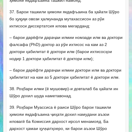
ҳимояи якдафъаина ташкил намояд.
37. Барои ташкили ҳимояи якдафъаина ба ҳайати Шўро
бо ҳуқуқи овози ҳалкунанда мутахассисон аз рўи
ихтисоси диссертатсия илова мегарданд:
– барои дарёфти дараҷаи илмии номзади илм ва доктори
фалсафа (PhD)-доктор аз рўи ихтисос на кам аз 2
доктори ҳабилитат ё доктори илм (барои ихтисосҳои
нодир 1 доктори ҳабилитат ё доктори илм);
– барои дарёфти дараҷаи илмии доктори илм ва доктори
ҳабилитат на кам аз 5 доктори ҳабилитат ё доктори илм.
38. Роҳбари илми (ё мушовир)-и довталаб ба ҳайати ин
Шўро дохил шуда наметавонад.
39. Роҳбари Муассиса ё раиси Шўро барои ташкили
ҳимояи якдафъаина ҷиҳати дохил намудани аъзои
иловагӣ ба Комиссия дархост ирсол менамояд. Ба
дархост ҳамаи ҳуҷҷатҳоеро, ки барои аъзои Шўро