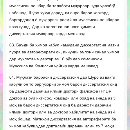
муассисаи пешбар ба талаботи муқарраршуда ҷавобгў
набошад, Шўро ҳуқуқ дорад, ки онро барои коркард
баргардонад ё муқарризи расмӣ ва муассисаи пешбарро
иваз кунад. Дар ин ҳолат санаи нави ҳимояи
диссертатсия муқаррар карда мешавад.
63. Баъди ба ҳимоя қабул намудани диссертатсия матни
пурра ва автореферати он, инчунин эълони санаи ҳимоя
дар муҳлати на дертар аз 10 рўз дар сомонаҳои
Муассиса ва Комиссия ҷойгир карда мешавад.
64. Муҳлати баррасии диссертатсия дар Шўро аз вақти
қабули он то баргузории ҳимоя барои диссертатсия оид
ба дарёфти дараҷаи илмии доктори фалсафа (PhD)-
доктор аз рўи ихтисос, номзади илм бояд на зиёда аз 3
моҳ ва барои диссертатсия оид ба дарёфти дараҷаи
илмии доктори илм ва доктори ҳабилитат на зиёда аз 4
моҳ бошад. Матнҳои диссертатсия ва автореферати ба
ҳимоя қабулшудаи довталаби дараҷаи илмӣ то 7 моҳи