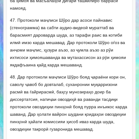
ба ҳимоя ва масъалаҳои дигари ташкилиро баррасӣ
намояд.
47. Протоколи маҷлиси Шўро дар асоси пайнавис
(стенограмма) ва сабти аудио-видеоӣ мураттаб ва
барасмият дароварда шуда, аз тарафи раис ва котиби
илмӣ имзо карда мешавад. Дар протоколи Шўро оѓоз ва
анҷоми маҷлис, ҳузури аъзо, аз ҷумла аъзо аз рўи
ихтисоси ҳимояшаванда ва мутахассисон аз рӯи ҳимояи
якдафъаина қайд карда мешаванд.
48. Дар протоколи маҷлиси Шўро бояд ҷараёни кори он,
саволу ҷавоб бо довталаб, суханронии муқарризони
расмӣ ва ѓайрирасмӣ, баҳсу мунозираҳо доир ба
диссертатсия, натиҷаи овоздиҳӣ ва раванди тасдиқи
протоколи овоздиҳии пинҳонӣ бояд пурра инъикос карда
шаванд. Дар ҳолати вайрон шудани қоидаҳои овоздиҳии
пинҳонӣ ҳайати комиссияи ҳисоб иваз карда шуда,
овоздиҳии такрорӣ гузаронида мешавад.