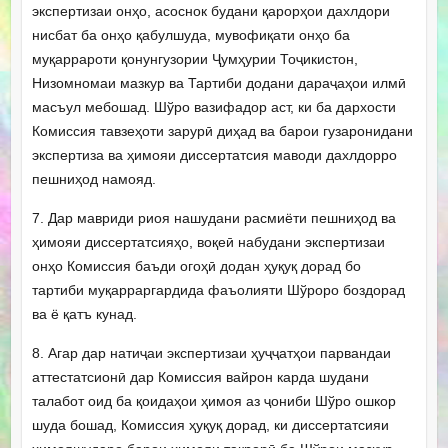
экспертизаи онҳо, асоснок будани қарорҳои дахлдори
нисбат ба онҳо қабулшуда, мувофиқати онҳо ба
муқаррароти қонунгузории Ҷумҳурии Тоҷикистон,
Низомномаи мазкур ва Тартиби додани дараҷаҳои илмӣ
масъул мебошад. Шўро вазифадор аст, ки ба дархости
Комиссия тавзеҳоти зарурӣ диҳад ва барои гузаронидани
экспертиза ва ҳимояи диссертатсия маводи дахлдорро
пешниҳод намояд.
7. Дар мавриди риоя нашудани расмиёти пешниҳод ва
ҳимояи диссертатсияҳо, воқеӣ набудани экспертизаи
онҳо Комиссия баъди огоҳӣ додан ҳуқуқ дорад бо
тартиби муқарраргардида фаъолияти Шўроро боздорад
ва ё қатъ кунад.
8. Агар дар натиҷаи экспертизаи ҳуҷҷатҳои парвандаи
аттестатсионӣ дар Комиссия вайрон карда шудани
талабот оид ба қоидаҳои ҳимоя аз ҷониби Шўро ошкор
шуда бошад, Комиссия ҳуқуқ дорад, ки диссертатсияи