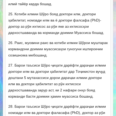
илмӣ тайёр карда бошад.
25. Котиби илмии Шўро бояд доктори илм, доктори
ҳабилитат, номзади илм ва ё доктори фалсафа (PhD)-
доктор аз рўи ихтисос аз рўи яке аз ихтисосҳои
дархостшаванда ва корманди доимии Муассиса бошад.
26. Раис, муовини раис ва котиби илмии Шўрои муштарак
кормандони доимии муассисаҳои гуногуни иштирокчии
созишнома мебошанд.
27. Барои таъсиси Шўро ҷиҳати дарёфти дараҷаи илмии
доктори илм ва доктори ҳабилитат дар Тоҷикистон вуҷуд
доштани 5 мутахассиси дорои дараҷаи илмии доктори
илм ва доктори ҳабилитат аз рўи ихтисоси
дархостшаванда зарур аст, ки 2 нафари онҳо бояд
корманди басти доимии ҳамин муассиса бошанд.
28. Барои таъсиси Шўро ҷиҳати дарёфти дараҷаи илмии
номзади илм ва доктори фаласафа (PhD), доктор аз рўи