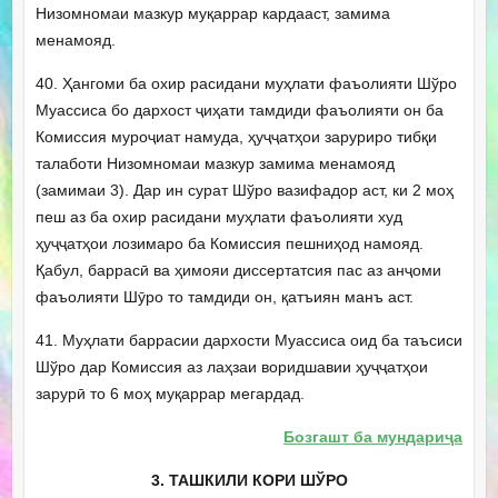
Низомномаи мазкур муқаррар кардааст, замима
менамояд.
40. Ҳангоми ба охир расидани муҳлати фаъолияти Шўро
Муассиса бо дархост ҷиҳати тамдиди фаъолияти он ба
Комиссия муроҷиат намуда, ҳуҷҷатҳои заруриро тибқи
талаботи Низомномаи мазкур замима менамояд
(замимаи 3). Дар ин сурат Шўро вазифадор аст, ки 2 моҳ
пеш аз ба охир расидани муҳлати фаъолияти худ
ҳуҷҷатҳои лозимаро ба Комиссия пешниҳод намояд.
Қабул, баррасӣ ва ҳимояи диссертатсия пас аз анҷоми
фаъолияти Шӯро то тамдиди он, қатъиян манъ аст.
41. Муҳлати баррасии дархости Муассиса оид ба таъсиси
Шўро дар Комиссия аз лаҳзаи воридшавии ҳуҷҷатҳои
зарурӣ то 6 моҳ муқаррар мегардад.
Бозгашт ба мундариҷа
3. ТАШКИЛИ КОРИ ШЎРО