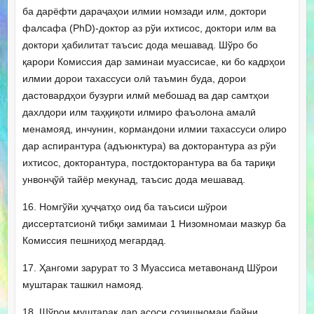
ба дарёфти дараҷаҳои илмии номзади илм, доктори
фалсафа (PhD)-доктор аз рўи ихтисос, доктори илм ва
доктори ҳабилитат таъсис дода мешавад. Шўро бо
қарори Комиссия дар заминаи муассисае, ки бо кадрҳои
илмии дорои тахассуси олӣ таъмин буда, дорои
дастовардҳои бузурги илмӣ мебошад ва дар самтҳои
дахлдори илм таҳқиқоти илмиро фаъолона амалӣ
менамояд, инчунин, кормандони илмии тахассуси олиро
дар аспирантура (адъюнктура) ва докторантура аз рўи
ихтисос, докторантура, постдокторантура ва ба тариқи
унвонҷўӣ тайёр мекунад, таъсис дода мешавад.
16. Номгўйи ҳуҷҷатҳо оид ба таъсиси шўрои
диссертатсионӣ тибқи замимаи 1 Низомномаи мазкур ба
Комиссия пешниҳод мегардад.
17. Ҳангоми зарурат то 3 Муассиса метавонанд Шўрои
муштарак ташкил намояд.
18. Шўрои муштарак дар асоси созишномаи байни