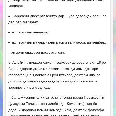
медиҳад.
4. Баррасии диссертатсияҳо дар Шўро давраҳои зеринро
дар бар мегирад:
– экспертизаи аввалия;
– экспертизаи муқарризони расмӣ ва муассисаи пешбар;
– ҳимояи ошкорои диссертатсия.
5. Аз рўи натиҷаҳои ҳимояи ошкорои диссертатсия Шўро
барои додани дараҷаи илмии номзади илм, доктори
фалсафа (PhD,доктор аз рўи ихтисос, доктори илм ва
доктори ҳабилитат қарор қабул намуда, фаъолияти
зеринро анҷом медиҳад:
– ба Комиссияи олии аттестатсионии назди Президенти
Ҷумҳурии Тоҷикистон (минбаъд – Комиссия) оид ба
додани дараҷаи илмии номзади илм, доктори фалсафа