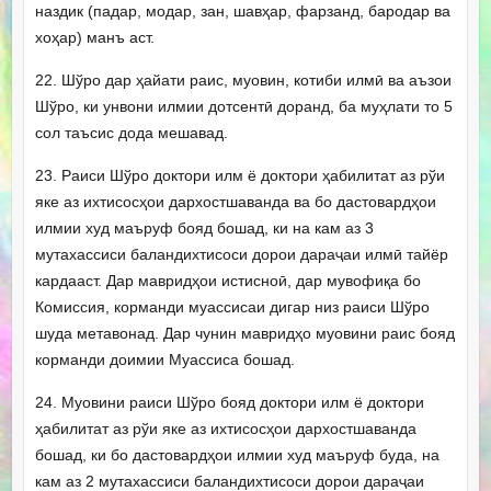
наздик (падар, модар, зан, шавҳар, фарзанд, бародар ва
хоҳар) манъ аст.
22. Шўро дар ҳайати раис, муовин, котиби илмӣ ва аъзои
Шўро, ки унвони илмии дотсентӣ доранд, ба муҳлати то 5
сол таъсис дода мешавад.
23. Раиси Шўро доктори илм ё доктори ҳабилитат аз рўи
яке аз ихтисосҳои дархостшаванда ва бо дастовардҳои
илмии худ маъруф бояд бошад, ки на кам аз 3
мутахассиси баландихтисоси дорои дараҷаи илмӣ тайёр
кардааст. Дар мавридҳои истисноӣ, дар мувофиқа бо
Комиссия, корманди муассисаи дигар низ раиси Шўро
шуда метавонад. Дар чунин мавридҳо муовини раис бояд
корманди доимии Муассиса бошад.
24. Муовини раиси Шўро бояд доктори илм ё доктори
ҳабилитат аз рўи яке аз ихтисосҳои дархостшаванда
бошад, ки бо дастовардҳои илмии худ маъруф буда, на
кам аз 2 мутахассиси баландихтисоси дорои дараҷаи