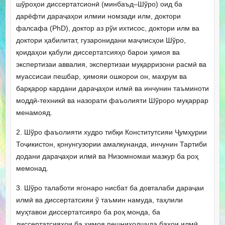
шўроҳои диссертатсионӣ (минбаъд–Шўро) оид ба
дарёфти дараҷаҳои илмии номзади илм, доктори
фалсафа (PhD), доктор аз рўи ихтисос, доктори илм ва
доктори ҳабилитат, гузаронидани маҷлисҳои Шўро,
қоидаҳои қабули диссертатсияҳо барои ҳимоя ва
экспертизаи аввалия, экспертизаи муқарризони расмӣ ва
муассисаи пешбар, ҳимояи ошкорои он, маҳрум ва
барқарор кардани дараҷаҳои илмӣ ва инчунин таъминоти
моддӣ-техникӣ ва назорати фаъолияти Шўроро муқаррар
менамояд.
2. Шўро фаъолияти худро тибқи Конститутсияи Ҷумҳурии
Тоҷикистон, қонунгузории амалкунанда, инчунин Тартиби
додани дараҷаҳои илмӣ ва Низомномаи мазкур ба роҳ
мемонад.
3. Шўро талаботи ягонаро нисбат ба довталаби дараҷаи
илмӣ ва диссертатсияи ў таъмин намуда, таҳлили
муҳтавои диссертатсияро ба роҳ монда, ба
диссертатсияҳои ба ҳимоя пешниҳодшуда баҳои илмӣ