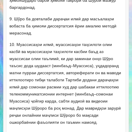
ҳимояшударо барои ҳимояи такрорӣ ба Шўрои мазкур
баргардонад.
9. Шўро ба довталаби дараҷаи илмӣ дар масъалаҳои
вобаста ба ҳимояи диссертатсия ёрии амалию методӣ
мерасонад.
10. Муассисаҳои илмӣ, муассисаҳои таҳсилоти олии
касбӣ ва муассисаҳои таҳсилоти касбии баъд аз
муассисаи олии таълимӣ, ки дар заминаи онҳо Шўро
таъсис дода шудааст (минбаъд–Муассиса), уҳдадоранд
матни пурраи диссертатсия, автореферати он ва маводи
иттилоотиро тибқи талаботи Тартиби додани дараҷаҳои
илмӣ дар сомонаи расмии худ дар шабакаи иттилоотию
телекоммуникатсионии интернет (минбаъд–сомонаи
Муассиса) ҷойгир карда, сабти аудиоӣ ва видеоии
маҷлисҳои Шўроро ба роҳ монад. Дар мавридҳои зарурӣ
реҷаи онлайнии маҷлиси Шўроро бо мақсади
ошкорбаёнии фаъолияти он таъмин намояд.