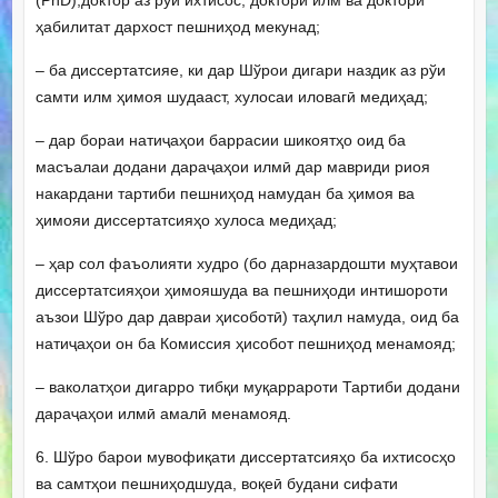
(PhD),доктор аз рўи ихтисос, доктори илм ва доктори
ҳабилитат дархост пешниҳод мекунад;
– ба диссертатсияе, ки дар Шўрои дигари наздик аз рўи
самти илм ҳимоя шудааст, хулосаи иловагӣ медиҳад;
– дар бораи натиҷаҳои баррасии шикоятҳо оид ба
масъалаи додани дараҷаҳои илмӣ дар мавриди риоя
накардани тартиби пешниҳод намудан ба ҳимоя ва
ҳимояи диссертатсияҳо хулоса медиҳад;
– ҳар сол фаъолияти худро (бо дарназардошти муҳтавои
диссертатсияҳои ҳимояшуда ва пешниҳоди интишороти
аъзои Шўро дар давраи ҳисоботӣ) таҳлил намуда, оид ба
натиҷаҳои он ба Комиссия ҳисобот пешниҳод менамояд;
– ваколатҳои дигарро тибқи муқаррароти Тартиби додани
дараҷаҳои илмӣ амалӣ менамояд.
6. Шўро барои мувофиқати диссертатсияҳо ба ихтисосҳо
ва самтҳои пешниҳодшуда, воқеӣ будани сифати