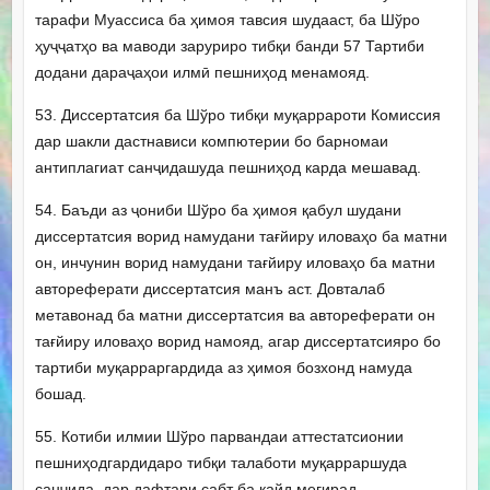
тарафи Муассиса ба ҳимоя тавсия шудааст, ба Шўро
ҳуҷҷатҳо ва маводи заруриро тибқи банди 57 Тартиби
додани дараҷаҳои илмӣ пешниҳод менамояд.
53. Диссертатсия ба Шўро тибқи муқаррароти Комиссия
дар шакли дастнависи компютерии бо барномаи
антиплагиат санҷидашуда пешниҳод карда мешавад.
54. Баъди аз ҷониби Шўро ба ҳимоя қабул шудани
диссертатсия ворид намудани тағйиру иловаҳо ба матни
он, инчунин ворид намудани тағйиру иловаҳо ба матни
автореферати диссертатсия манъ аст. Довталаб
метавонад ба матни диссертатсия ва автореферати он
тағйиру иловаҳо ворид намояд, агар диссертатсияро бо
тартиби муқарраргардида аз ҳимоя бозхонд намуда
бошад.
55. Котиби илмии Шўро парвандаи аттестатсионии
пешниҳодгардидаро тибқи талаботи муқарраршуда
санҷида, дар дафтари сабт ба қайд мегирад.