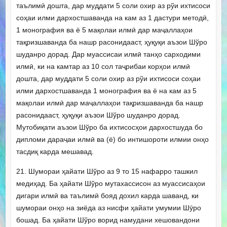
таълимӣ дошта, дар муддати 5 соли охир аз рўи ихтисоси
соҳаи илми дархостшаванда на кам аз 1 дастури методӣ,
1 монография ва ё 5 мақолаи илмӣ дар маҷаллаҳои
тақризшаванда ба нашр расонидааст, ҳуқуқи аъзои Шўро
шуданро дорад. Дар муассисаи илмӣ танҳо сарходими
илмӣ, ки на камтар аз 10 сол таҷрибаи корҳои илмӣ
дошта, дар муддати 5 соли охир аз рўи ихтисоси соҳаи
илми дархостшаванда 1 монография ва ё на кам аз 5
мақолаи илмӣ дар маҷаллаҳои тақризшаванда ба нашр
расонидааст, ҳуқуқи аъзои Шўро шуданро дорад.
Мутобиқати аъзои Шўро ба ихтисосҳои дархостшуда бо
дипломи дараҷаи илмӣ ва (ё) бо интишороти илмии онҳо
тасдиқ карда мешавад.
21. Шумораи ҳайати Шўро аз 9 то 15 нафарро ташкил
медиҳад. Ба ҳайати Шўро мутахассисон аз муассисаҳои
дигари илмӣ ва таълимӣ бояд дохил карда шаванд, ки
шумораи онҳо на зиёда аз нисфи ҳайати умумии Шӯро
бошад. Ба ҳайати Шўро ворид намудани хешовандони