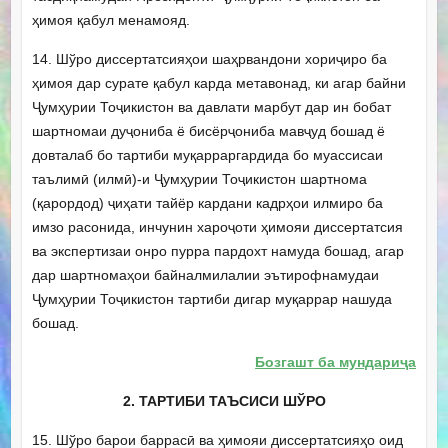
ҳимоя қабул менамояд.
14. Шўро диссертатсияҳои шаҳрвандони хориҷиро ба
ҳимоя дар сурате қабул карда метавонад, ки агар байни
Ҷумҳурии Тоҷикистон ва давлати марбут дар ин бобат
шартномаи дуҷониба ё бисёрҷониба мавҷуд бошад ё
довталаб бо тартиби муқарраргардида бо муассисаи
таълимӣ (илмӣ)-и Ҷумҳурии Тоҷикистон шартнома
(қарордод) ҷиҳати тайёр кардани кадрҳои илмиро ба
имзо расонида, инчунин хароҷоти ҳимояи диссертатсия
ва экспертизаи онро пурра пардохт намуда бошад, агар
дар шартномаҳои байналмилалии эътирофнамудаи
Ҷумҳурии Тоҷикистон тартиби дигар муқаррар нашуда
бошад.
Бозгашт ба мундариҷа
2. ТАРТИБИ ТАЪСИСИ ШЎРО
15. Шўро барои баррасӣ ва ҳимояи диссертатсияҳо оид