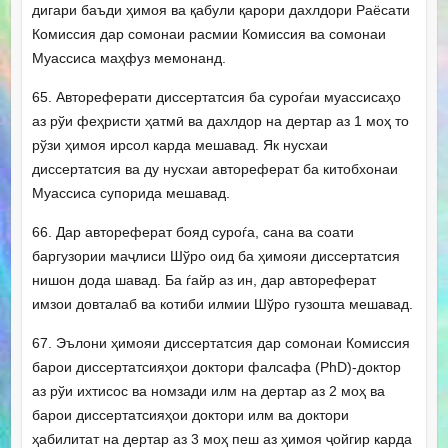
дигари баъди ҳимоя ва қабули қарори дахлдори Раёсати
Комиссия дар сомонаи расмии Комиссия ва сомонаи
Муассиса маҳфуз мемонанд.
65. Автореферати диссертатсия ба суроѓаи муассисаҳо
аз рўи феҳристи ҳатмӣ ва дахлдор на дертар аз 1 моҳ то
рўзи ҳимоя ирсол карда мешавад. Як нусхаи
диссертатсия ва ду нусхаи автореферат ба китобхонаи
Муассиса супорида мешавад.
66. Дар автореферат бояд суроѓа, сана ва соати
баргузории маҷлиси Шўро оид ба ҳимояи диссертатсия
нишон дода шавад. Ба ѓайр аз ин, дар автореферат
имзои довталаб ва котиби илмии Шўро гузошта мешавад.
67. Эълони ҳимояи диссертатсия дар сомонаи Комиссия
барои диссертатсияҳои доктори фалсафа (РhD)-доктор
аз рўи ихтисос ва номзади илм на дертар аз 2 моҳ ва
барои диссертатсияҳои доктори илм ва доктори
ҳабилитат на дертар аз 3 моҳ пеш аз ҳимоя ҷойгир карда