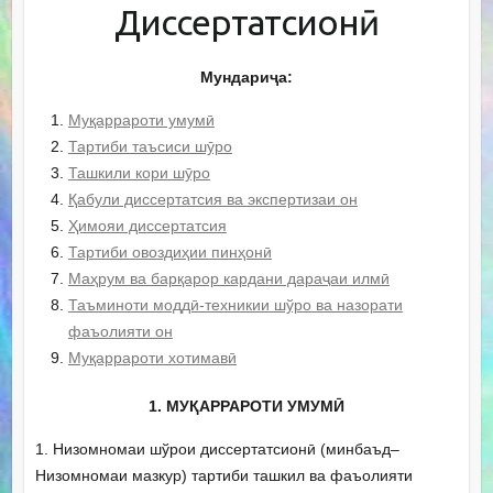
Диссертатсионӣ
Мундариҷа:
Муқаррароти умумӣ
Тартиби таъсиси шӯро
Ташкили кори шӯро
Қабули диссертатсия ва экспертизаи он
Ҳимояи диссертатсия
Тартиби овоздиҳии пинҳонӣ
Маҳрум ва барқарор кардани дараҷаи илмӣ
Таъминоти моддӣ-техникии шўро ва назорати
фаъолияти он
Муқаррароти хотимавӣ
1. МУҚАРРАРОТИ УМУМӢ
1. Низомномаи шўрои диссертатсионӣ (минбаъд–
Низомномаи мазкур) тартиби ташкил ва фаъолияти