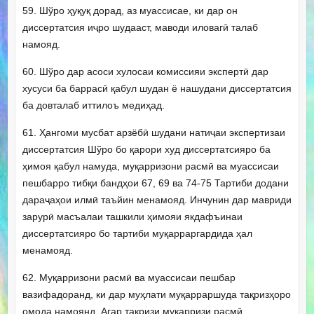
59. Шўро ҳуқуқ дорад, аз муассисае, ки дар он
диссертатсия иҷро шудааст, маводи иловагӣ талаб
намояд.
60. Шўро дар асоси хулосаи комиссияи экспертӣ дар
хусуси ба баррасӣ қабул шудан ё нашудани диссертатсия
ба довталаб иттилоъ медиҳад.
61. Ҳангоми мусбат арзёбӣ шудани натиҷаи экспертизаи
диссертатсия Шўро бо қарори худ диссертатсияро ба
ҳимоя қабул намуда, муқарризони расмӣ ва муассисаи
пешбарро тибқи бандҳои 67, 69 ва 74-75 Тартиби додани
дараҷаҳои илмӣ таъйин менамояд. Инчунин дар мавриди
зарурӣ масъалаи ташкили ҳимояи якдафъинаи
диссертатсияро бо тартиби муқарраргардида ҳал
менамояд.
62. Муқарризони расмӣ ва муассисаи пешбар
вазифадоранд, ки дар муҳлати муқарраршуда тақризҳоро
омода намоянд. Агар тақризи муқарризи расмӣ,