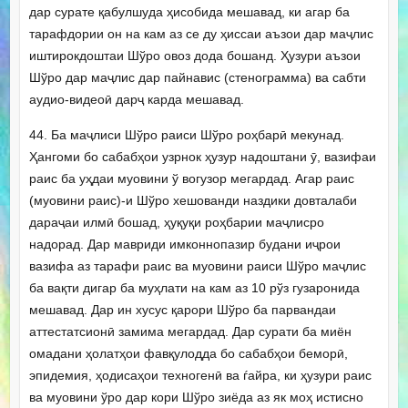
дар сурате қабулшуда ҳисобида мешавад, ки агар ба
тарафдории он на кам аз се ду ҳиссаи аъзои дар маҷлис
иштирокдоштаи Шўро овоз дода бошанд. Ҳузури аъзои
Шўро дар маҷлис дар пайнавис (стенограмма) ва сабти
аудио-видеоӣ дарҷ карда мешавад.
44. Ба маҷлиси Шўро раиси Шўро роҳбарӣ мекунад.
Ҳангоми бо сабабҳои узрнок ҳузур надоштани ӯ, вазифаи
раис ба уҳдаи муовини ў вогузор мегардад. Агар раис
(муовини раис)-и Шўро хешованди наздики довталаби
дараҷаи илмӣ бошад, ҳуқуқи роҳбарии маҷлисро
надорад. Дар мавриди имконнопазир будани иҷрои
вазифа аз тарафи раис ва муовини раиси Шўро маҷлис
ба вақти дигар ба муҳлати на кам аз 10 рўз гузаронида
мешавад. Дар ин хусус қарори Шўро ба парвандаи
аттестатсионӣ замима мегардад. Дар сурати ба миён
омадани ҳолатҳои фавқулодда бо сабабҳои беморӣ,
эпидемия, ҳодисаҳои техногенӣ ва ѓайра, ки ҳузури раис
ва муовини ўро дар кори Шўро зиёда аз як моҳ истисно