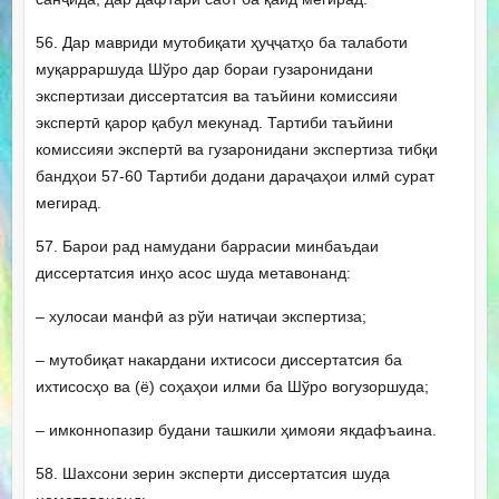
56. Дар мавриди мутобиқати ҳуҷҷатҳо ба талаботи
муқарраршуда Шўро дар бораи гузаронидани
экспертизаи диссертатсия ва таъйини комиссияи
экспертӣ қарор қабул мекунад. Тартиби таъйини
комиссияи экспертӣ ва гузаронидани экспертиза тибқи
бандҳои 57-60 Тартиби додани дараҷаҳои илмӣ сурат
мегирад.
57. Барои рад намудани баррасии минбаъдаи
диссертатсия инҳо асос шуда метавонанд:
– хулосаи манфӣ аз рўи натиҷаи экспертиза;
– мутобиқат накардани ихтисоси диссертатсия ба
ихтисосҳо ва (ё) соҳаҳои илми ба Шўро вогузоршуда;
– имконнопазир будани ташкили ҳимояи якдафъаина.
58. Шахсони зерин эксперти диссертатсия шуда